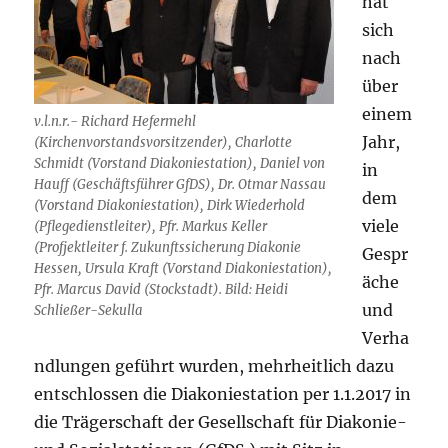
hat
sich
nach
über
einem
v.l.n.r.- Richard Hefermehl
Jahr,
(Kirchenvorstandsvorsitzender), Charlotte
Schmidt (Vorstand Diakoniestation), Daniel von
in
Hauff (Geschäftsführer GfDS), Dr. Otmar Nassau
dem
(Vorstand Diakoniestation), Dirk Wiederhold
viele
(Pflegedienstleiter), Pfr. Markus Keller
(Profjektleiter f. Zukunftssicherung Diakonie
Gespr
Hessen, Ursula Kraft (Vorstand Diakoniestation),
äche
Pfr. Marcus David (Stockstadt). Bild: Heidi
und
Schließer-Sekulla
Verha
ndlungen geführt wurden, mehrheitlich dazu
entschlossen die Diakoniestation per 1.1.2017 in
die Trägerschaft der Gesellschaft für Diakonie-