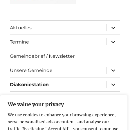
Unterme
Aktuelles
öffnen
Unterme
Termine
öffnen
Gemeindebrief / Newsletter
Unterme
Unsere Gemeinde
öffnen
Unterme
Diakoniestation
öffnen
KiTa Arche Noah
We value your privacy
Kontakt
We use cookies to enhance your browsing experience,
serve personalised ads or content, and analyse our
Impressum & Datenschutz
traffic. By clicking "Accept All", you consent to our use