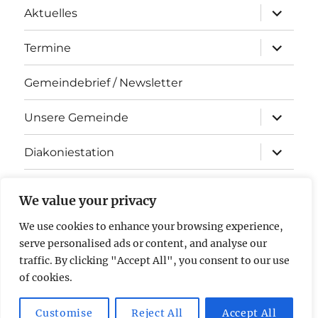
Unterme
Aktuelles
öffnen
Unterme
Termine
öffnen
Gemeindebrief / Newsletter
Unterme
Unsere Gemeinde
öffnen
Unterme
Diakoniestation
öffnen
KiTa Arche Noah
We value your privacy
Kontakt
We use cookies to enhance your browsing experience,
serve personalised ads or content, and analyse our
Impressum & Datenschutz
traffic. By clicking "Accept All", you consent to our use
of cookies.
Evangelische Kirchengemeinde Stockstadt am Rhein
Mit
Customise
Reject All
Accept All
Stolz präsentiert von WordPress