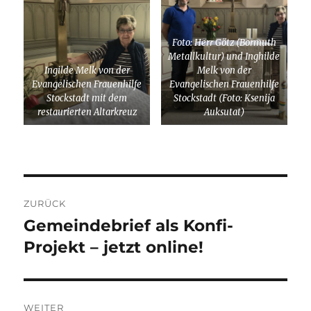
Foto: Herr Götz (Bormuth
Metallkultur) und Inghilde
Ingilde Melk von der
Melk von der
Evangelischen Frauenhilfe
Evangelischen Frauenhilfe
Stockstadt mit dem
Stockstadt (Foto: Ksenija
restaurierten Altarkreuz
Auksutat)
Beitragsnavigation
ZURÜCK
Gemeindebrief als Konfi-
Vorheriger
Beitrag:
Projekt – jetzt online!
WEITER