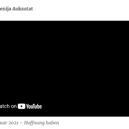
senija Auksutat
ruar 2021 – Hoffnung haben