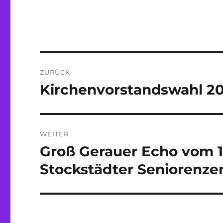
Beitragsnavigation
ZURÜCK
Kirchenvorstandswahl 20
Vorheriger
Beitrag:
WEITER
Groß Gerauer Echo vom 11
Nächster
Beitrag:
Stockstädter Seniorenz