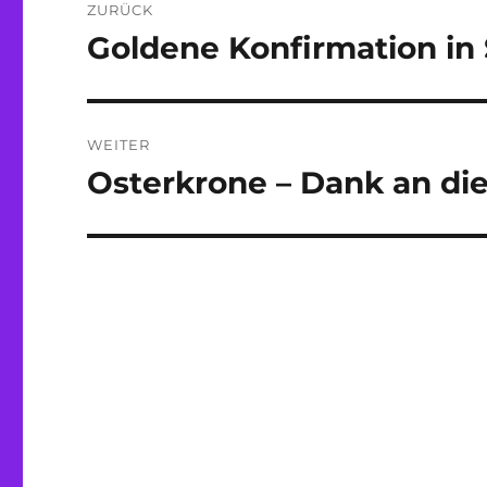
ZURÜCK
Goldene Konfirmation in
Vorheriger
Beitrag:
WEITER
Osterkrone – Dank an die
Nächster
Beitrag: