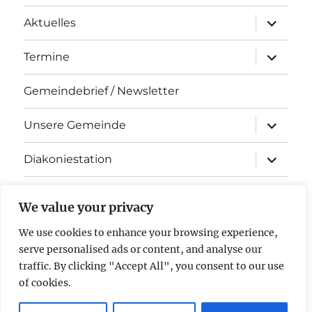
Unterme
Aktuelles
öffnen
Unterme
Termine
öffnen
Gemeindebrief / Newsletter
Unterme
Unsere Gemeinde
öffnen
Unterme
Diakoniestation
öffnen
KiTa Arche Noah
We value your privacy
Kontakt
We use cookies to enhance your browsing experience,
serve personalised ads or content, and analyse our
Impressum & Datenschutz
traffic. By clicking "Accept All", you consent to our use
of cookies.
Evangelische Kirchengemeinde Stockstadt am Rhein
Mit