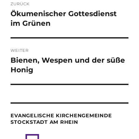
ZURÜCK
Ökumenischer Gottesdienst
Vorheriger
Beitrag:
im Grünen
WEITER
Bienen, Wespen und der süße
Nächster
Beitrag:
Honig
EVANGELISCHE KIRCHENGEMEINDE
STOCKSTADT AM RHEIN