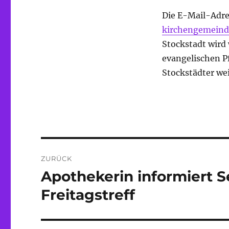
Die E-Mail-Adres
kirchengemeind
Stockstadt wird 
evangelischen Pf
Stockstädter wei
Beitragsnavigation
ZURÜCK
Apothekerin informiert 
Vorheriger
Beitrag:
Freitagstreff