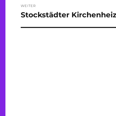
WEITER
Stockstädter Kirchenhei
Nächster
Beitrag: