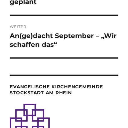
geplant
WEITER
An(ge)dacht September – „Wir
Nächster
Beitrag:
schaffen das“
EVANGELISCHE KIRCHENGEMEINDE
STOCKSTADT AM RHEIN