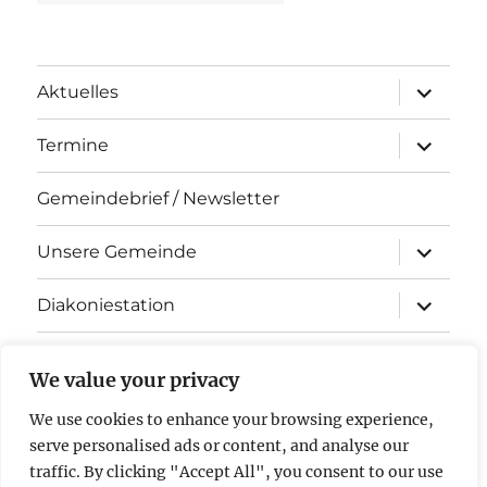
Unterme
Aktuelles
öffnen
Unterme
Termine
öffnen
Gemeindebrief / Newsletter
Unterme
Unsere Gemeinde
öffnen
Unterme
Diakoniestation
öffnen
KiTa Arche Noah
We value your privacy
Kontakt
We use cookies to enhance your browsing experience,
serve personalised ads or content, and analyse our
Impressum & Datenschutz
traffic. By clicking "Accept All", you consent to our use