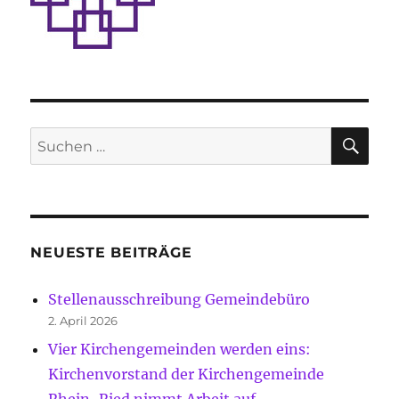
SU
Suche
nach:
NEUESTE BEITRÄGE
Stellenausschreibung Gemeindebüro
2. April 2026
Vier Kirchengemeinden werden eins:
Kirchenvorstand der Kirchengemeinde
Rhein-Ried nimmt Arbeit auf