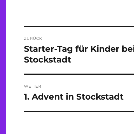
Beitragsnavigation
ZURÜCK
Starter-Tag für Kinder b
Vorheriger
Beitrag:
Stockstadt
WEITER
1. Advent in Stockstadt
Nächster
Beitrag: