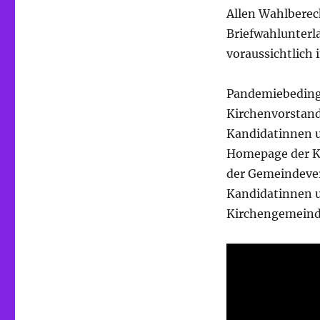
Allen Wahlberec
Briefwahlunterl
voraussichtlich 
Pandemiebedingt
Kirchenvorstand
Kandidatinnen u
Homepage der Ki
der Gemeindever
Kandidatinnen u
Kirchengemeinde