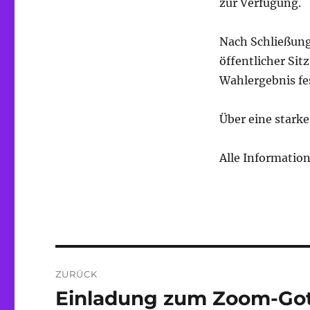
zur Verfügung.
Nach Schließung
öffentlicher Si
Wahlergebnis fes
Über eine stark
Alle Informatio
Beitragsnavigation
ZURÜCK
Einladung zum Zoom-Gott
Vorheriger