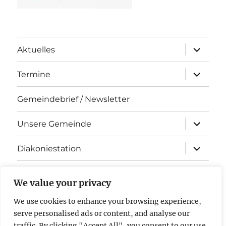
Unterme
Aktuelles
öffnen
Unterme
Termine
öffnen
Gemeindebrief / Newsletter
Unterme
Unsere Gemeinde
öffnen
Unterme
Diakoniestation
öffnen
KiTa Arche Noah
We value your privacy
Kontakt
We use cookies to enhance your browsing experience,
serve personalised ads or content, and analyse our
Impressum & Datenschutz
traffic. By clicking "Accept All", you consent to our use