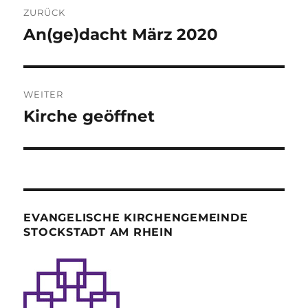
ZURÜCK
An(ge)dacht März 2020
Vorheriger
Beitrag:
WEITER
Kirche geöffnet
Nächster
Beitrag:
EVANGELISCHE KIRCHENGEMEINDE
STOCKSTADT AM RHEIN