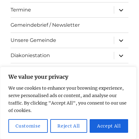
Unterme
Termine
öffnen
Gemeindebrief / Newsletter
Unterme
Unsere Gemeinde
öffnen
Unterme
Diakoniestation
öffnen
KiTa Arche Noah
We value your privacy
Kontakt
We use cookies to enhance your browsing experience,
serve personalised ads or content, and analyse our
Impressum & Datenschutz
traffic. By clicking "Accept All", you consent to our use
of cookies.
Evangelische Kirchengemeinde Stockstadt am Rhein
Mit
Customise
Reject All
Accept All
Stolz präsentiert von WordPress