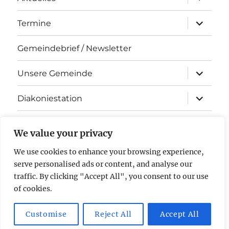
öffnen
Unterme
Termine
öffnen
Gemeindebrief / Newsletter
Unterme
Unsere Gemeinde
öffnen
Unterme
Diakoniestation
öffnen
KiTa Arche Noah
We value your privacy
Kontakt
We use cookies to enhance your browsing experience,
serve personalised ads or content, and analyse our
Impressum & Datenschutz
traffic. By clicking "Accept All", you consent to our use
of cookies.
Evangelische Kirchengemeinde Stockstadt am Rhein
Mit
Customise
Reject All
Accept All
Stolz präsentiert von WordPress