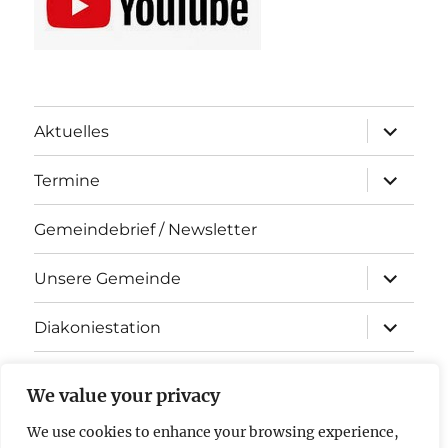
Unterme
Aktuelles
öffnen
Unterme
Termine
öffnen
Gemeindebrief / Newsletter
Unterme
Unsere Gemeinde
öffnen
Unterme
Diakoniestation
öffnen
KiTa Arche Noah
We value your privacy
Kontakt
We use cookies to enhance your browsing experience,