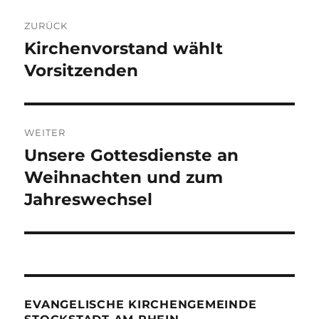
Beitragsnavigation
ZURÜCK
Kirchenvorstand wählt
Vorheriger
Beitrag:
Vorsitzenden
WEITER
Unsere Gottesdienste an
Nächster
Beitrag:
Weihnachten und zum
Jahreswechsel
EVANGELISCHE KIRCHENGEMEINDE