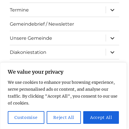
Unterme
Termine
öffnen
Gemeindebrief / Newsletter
Unterme
Unsere Gemeinde
öffnen
Unterme
Diakoniestation
öffnen
KiTa Arche Noah
We value your privacy
Kontakt
We use cookies to enhance your browsing experience,
serve personalised ads or content, and analyse our
Impressum & Datenschutz
traffic. By clicking "Accept All", you consent to our use
of cookies.
Evangelische Kirchengemeinde Stockstadt am Rhein
Mit
Customise
Reject All
Accept All
Stolz präsentiert von WordPress