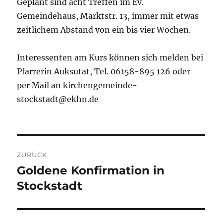
Geplant sind acht Treffen im Ev.
Gemeindehaus, Marktstr. 13, immer mit etwas
zeitlichem Abstand von ein bis vier Wochen.
Interessenten am Kurs können sich melden bei
Pfarrerin Auksutat, Tel. 06158-895 126 oder
per Mail an kirchengemeinde-
stockstadt@ekhn.de
Beitragsnavigation
ZURÜCK
Goldene Konfirmation in
Vorheriger
Beitrag:
Stockstadt