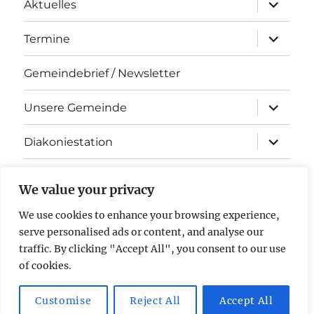
Unterme
Aktuelles
öffnen
Unterme
Termine
öffnen
Gemeindebrief / Newsletter
Unterme
Unsere Gemeinde
öffnen
Unterme
Diakoniestation
öffnen
KiTa Arche Noah
We value your privacy
Kontakt
We use cookies to enhance your browsing experience,
serve personalised ads or content, and analyse our
Impressum & Datenschutz
traffic. By clicking "Accept All", you consent to our use
of cookies.
Evangelische Kirchengemeinde Stockstadt am Rhein
Mit
Customise
Reject All
Accept All
Stolz präsentiert von WordPress