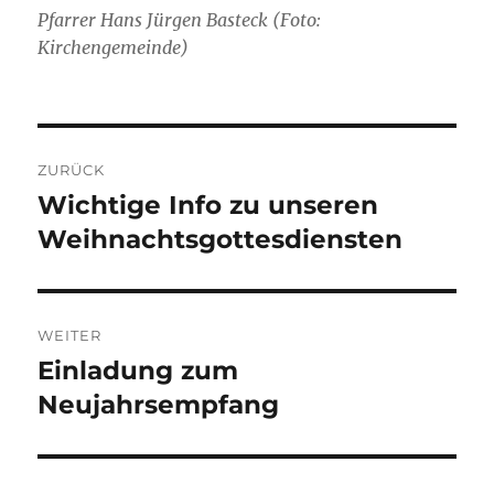
Pfarrer Hans Jürgen Basteck (Foto:
Kirchengemeinde)
Beitragsnavigation
ZURÜCK
Wichtige Info zu unseren
Vorheriger
Beitrag:
Weihnachtsgottesdiensten
WEITER
Einladung zum
Nächster
Beitrag:
Neujahrsempfang