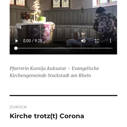
Pfarrerin Ksenija Auksutat – Evangelische
Kirchengemeinde Stockstadt am Rhein
Beitragsnavigation
ZURÜCK
Kirche trotz(t) Corona
Vorheriger
Beitrag: