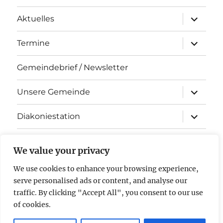
Unterme
Aktuelles
öffnen
Unterme
Termine
öffnen
Gemeindebrief / Newsletter
Unterme
Unsere Gemeinde
öffnen
Unterme
Diakoniestation
öffnen
KiTa Arche Noah
We value your privacy
Kontakt
We use cookies to enhance your browsing experience,
serve personalised ads or content, and analyse our
Impressum & Datenschutz
traffic. By clicking "Accept All", you consent to our use
of cookies.
Evangelische Kirchengemeinde Stockstadt am Rhein
Mit