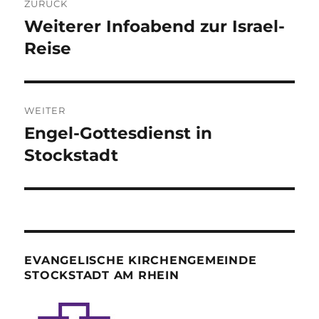
ZURÜCK
Weiterer Infoabend zur Israel-
Vorheriger
Beitrag:
Reise
WEITER
Engel-Gottesdienst in
Nächster
Beitrag:
Stockstadt
EVANGELISCHE KIRCHENGEMEINDE
STOCKSTADT AM RHEIN