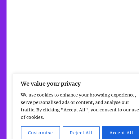
We value your privacy
We use cookies to enhance your browsing experience,
serve personalised ads or content, and analyse our
traffic. By clicking "Accept All", you consent to our use
of cookies.
Evangelische Kirchengemeinde Stockstadt am Rhein
Mi
Customise
Reject All
Accept All