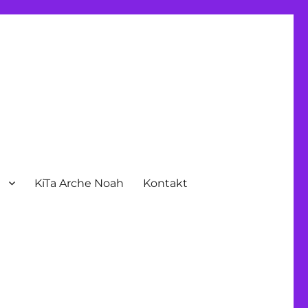
n
KiTa Arche Noah
Kontakt