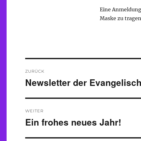
Eine Anmeldung i
Maske zu tragen
Beitragsnavigation
ZURÜCK
Newsletter der Evangelisc
Vorheriger
Beitrag:
WEITER
Ein frohes neues Jahr!
Nächster
Beitrag: