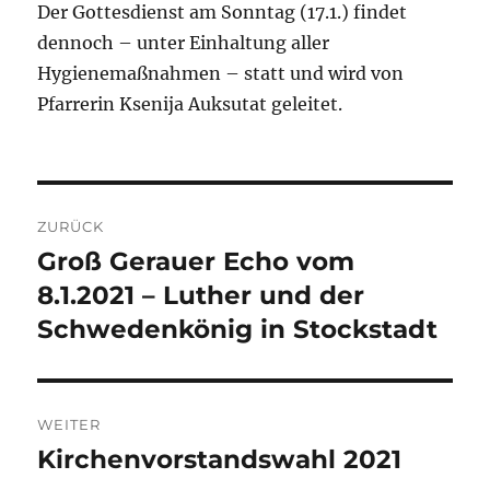
Der Gottesdienst am Sonntag (17.1.) findet
dennoch – unter Einhaltung aller
Hygienemaßnahmen – statt und wird von
Pfarrerin Ksenija Auksutat geleitet.
Beitragsnavigation
ZURÜCK
Groß Gerauer Echo vom
Vorheriger
Beitrag:
8.1.2021 – Luther und der
Schwedenkönig in Stockstadt
WEITER
Kirchenvorstandswahl 2021
Nächster
Beitrag: