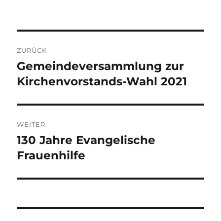
Beitragsnavigation
ZURÜCK
Gemeindeversammlung zur
Vorheriger
Beitrag:
Kirchenvorstands-Wahl 2021
WEITER
130 Jahre Evangelische
Nächster
Beitrag:
Frauenhilfe