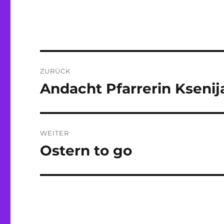
Beitragsnavigation
ZURÜCK
Andacht Pfarrerin Ksenij
Vorheriger
Beitrag:
WEITER
Ostern to go
Nächster
Beitrag: