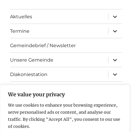
Unterme
Aktuelles
öffnen
Unterme
Termine
öffnen
Gemeindebrief / Newsletter
Unterme
Unsere Gemeinde
öffnen
Unterme
Diakoniestation
öffnen
KiTa Arche Noah
We value your privacy
Kontakt
We use cookies to enhance your browsing experience,
serve personalised ads or content, and analyse our
Impressum & Datenschutz
traffic. By clicking "Accept All", you consent to our use
of cookies.