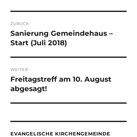
Beitragsnavigation
ZURÜCK
Sanierung Gemeindehaus –
Vorheriger
Beitrag:
Start (Juli 2018)
WEITER
Freitagstreff am 10. August
Nächster
Beitrag:
abgesagt!
EVANGELISCHE KIRCHENGEMEINDE