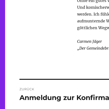
Ohne ein gutes W
Und komischerwei
werden. Ich fühl
aufmunternde Wo
göttlichen Wegw
Carmen Jäger
„Der Gemeindebr
Beitragsnavigation
ZURÜCK
Anmeldung zur Konfirma
Vorheriger
Beitrag: