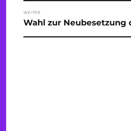
WEITER
Wahl zur Neubesetzung de
Nächster
Beitrag: