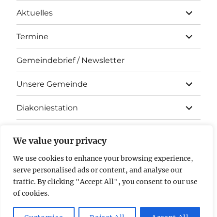
Unterme
Aktuelles
öffnen
Unterme
Termine
öffnen
Gemeindebrief / Newsletter
Unterme
Unsere Gemeinde
öffnen
Unterme
Diakoniestation
öffnen
KiTa Arche Noah
We value your privacy
Kontakt
We use cookies to enhance your browsing experience,
serve personalised ads or content, and analyse our
Impressum & Datenschutz
traffic. By clicking "Accept All", you consent to our use
of cookies.
Evangelische Kirchengemeinde Stockstadt am Rhein
Mit