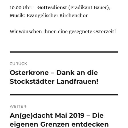
10.00 Uhr:
Gottesdienst
(Prädikant Bauer),
Musik: Evangelischer Kirchenchor
Wir wünschen Ihnen eine gesegnete Osterzeit!
Beitragsnavigation
ZURÜCK
Osterkrone – Dank an die
Vorheriger
Beitrag:
Stockstädter Landfrauen!
WEITER
An(ge)dacht Mai 2019 – Die
Nächster
Beitrag:
eigenen Grenzen entdecken