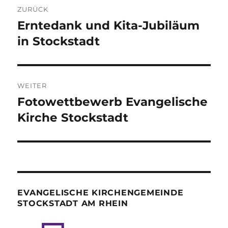
ZURÜCK
Erntedank und Kita-Jubiläum
Vorheriger
Beitrag:
in Stockstadt
WEITER
Fotowettbewerb Evangelische
Nächster
Beitrag:
Kirche Stockstadt
EVANGELISCHE KIRCHENGEMEINDE
STOCKSTADT AM RHEIN