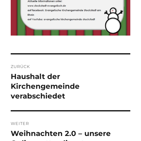
Beitragsnavigation
ZURÜCK
Haushalt der
Vorheriger
Beitrag:
Kirchengemeinde
verabschiedet
WEITER
Weihnachten 2.0 – unsere
Nächster