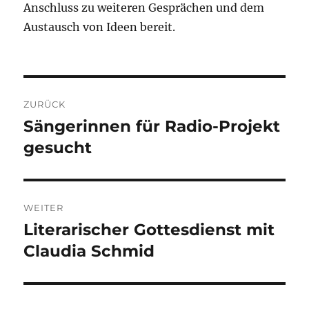
Anschluss zu weiteren Gesprächen und dem
Austausch von Ideen bereit.
Beitragsnavigation
ZURÜCK
Sängerinnen für Radio-Projekt
Vorheriger
Beitrag:
gesucht
WEITER
Literarischer Gottesdienst mit
Nächster
Beitrag:
Claudia Schmid