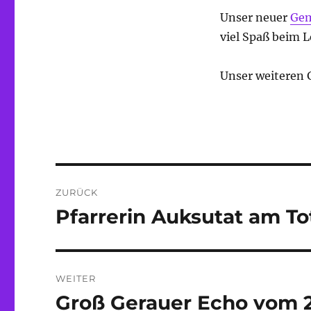
Unser neuer
Gem
viel Spaß beim L
Unser weiteren
Beitragsnavigation
ZURÜCK
Pfarrerin Auksutat am To
Vorheriger
Beitrag:
WEITER
Groß Gerauer Echo vom 2
Nächster