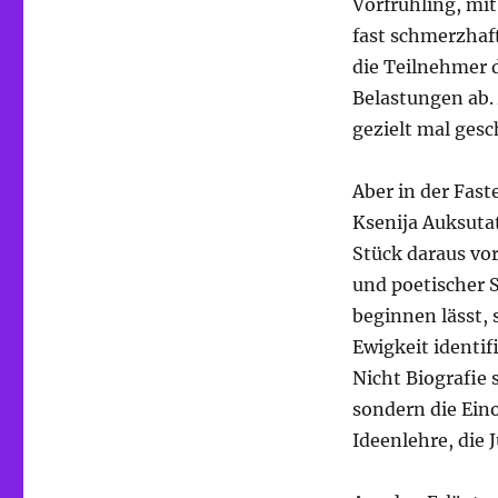
Vorfrühling, mi
fast schmerzhaf
die Teilnehmer d
Belastungen ab.
gezielt mal ges
Aber in der Fast
Ksenija Auksuta
Stück daraus vo
und poetischer 
beginnen lässt, 
Ewigkeit identif
Nicht Biografie 
sondern die Ein
Ideenlehre, die