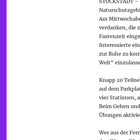
STOCKSTADT – Mi
Naturschutzgebi
Am Mittwochaben
verdanken, die 
Fastenzeit eing
Interessierte ei
zur Ruhe zu kom
Welt“ einzulass
Knapp 20 Teilne
auf dem Parkpla
vier Stationen, 
Beim Gehen und 
Übungen aktivie
Wer aus der Fer