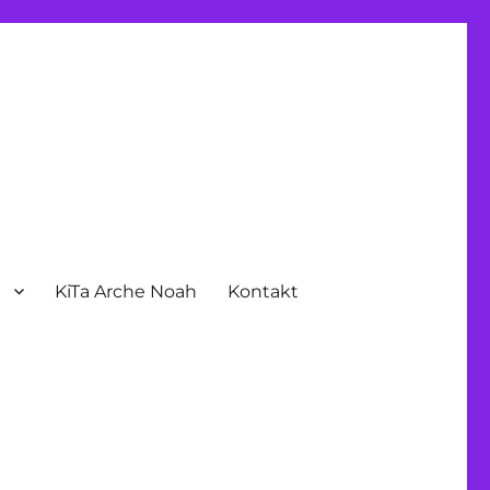
n
KiTa Arche Noah
Kontakt