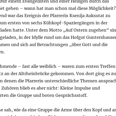
t einem Evangelisten und einer Heiligen durch das
et gehen – wann hat man schon mal diese Möglichkeit?
d war das Ereignis der Pfarrerin Ksenija Auksutat zu
zum ersten von sechs Kühkopf-Spaziergängen in der
eladen hatte. Unter dem Motto „Auf Ostern zugehen“ si
ngeladen, in der Idylle rund um das Hofgut Guntershause
men und sich auf Betrachtungen „über Gott und die
en.
hmende – fast alle weiblich – waren zum ersten Treffen
tz an der Altrheinbrücke gekommen. Von dort ging es zu
an denen die Pfarrerin unterschiedliche Themen ansprac
Zuhören blieb es aber nicht: Kleine Impulse und
rten die Gruppe und boten Gesprächsstoff.
ne sah, wie da eine Gruppe die Arme über den Kopf und a