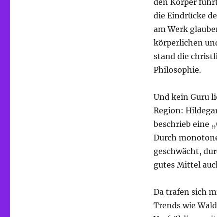
den Körper führ
die Eindrücke d
am Werk glauben
körperlichen un
stand die christ
Philosophie.
Und kein Guru li
Region: Hildega
beschrieb eine „
Durch monotone 
geschwächt, durc
gutes Mittel au
Da trafen sich m
Trends wie Wald