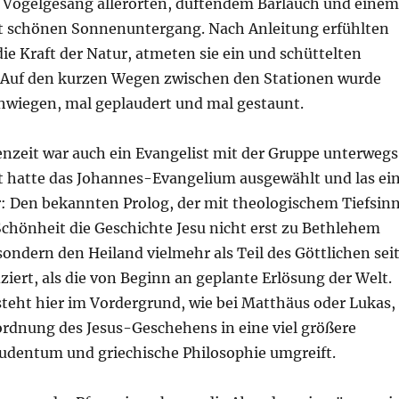
t Vogelgesang allerorten, duftendem Bärlauch und einem
t schönen Sonnenuntergang. Nach Anleitung erfühlten
ie Kraft der Natur, atmeten sie ein und schüttelten
 Auf den kurzen Wegen zwischen den Stationen wurde
chwiegen, mal geplaudert und mal gestaunt.
enzeit war auch ein Evangelist mit der Gruppe unterwegs
t hatte das Johannes-Evangelium ausgewählt und las ei
r: Den bekannten Prolog, der mit theologischem Tiefsin
Schönheit die Geschichte Jesu nicht erst zu Bethlehem
sondern den Heiland vielmehr als Teil des Göttlichen sei
iziert, als die von Beginn an geplante Erlösung der Welt.
steht hier im Vordergrund, wie bei Matthäus oder Lukas,
ordnung des Jesus-Geschehens in eine viel größere
 Judentum und griechische Philosophie umgreift.