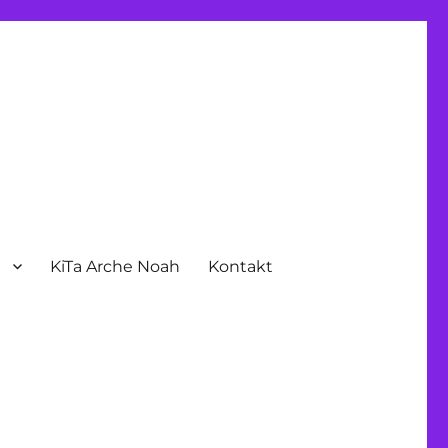
n
KiTa Arche Noah
Kontakt