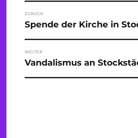
Beitragsnavigation
ZURÜCK
Spende der Kirche in Sto
Vorheriger
Beitrag:
WEITER
Vandalismus an Stockstä
Nächster
Beitrag: