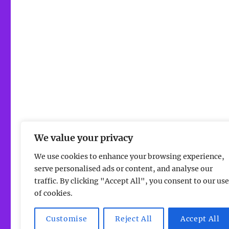
We value your privacy
We use cookies to enhance your browsing experience,
serve personalised ads or content, and analyse our
traffic. By clicking "Accept All", you consent to our use
of cookies.
Evangelische Kirchengemeinde Stockstadt am Rhein
Mi
Customise
Reject All
Accept All