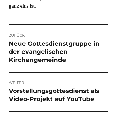
ganz eins ist.
Beitragsnavigation
ZURÜCK
Neue Gottesdienstgruppe in
Vorheriger
Beitrag:
der evangelischen
Kirchengemeinde
WEITER
Vorstellungsgottesdienst als
Nächster
Beitrag:
Video-Projekt auf YouTube