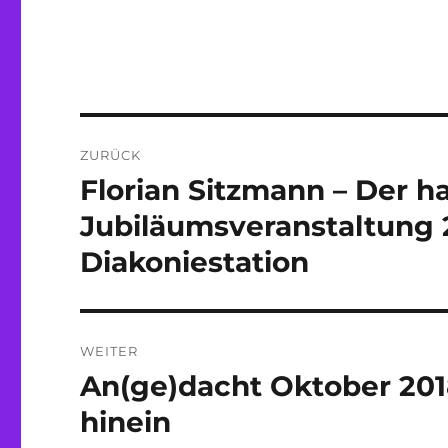
Beitragsnavigation
ZURÜCK
Florian Sitzmann – Der ha
Vorheriger
Beitrag:
Jubiläumsveranstaltung 
Diakoniestation
WEITER
An(ge)dacht Oktober 2018 
Nächster
Beitrag:
hinein